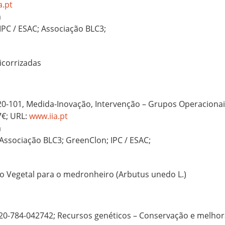
a.pt
a
IPC / ESAC; Associação BLC3;
icorrizadas
101, Medida-Inovação, Intervenção – Grupos Operacionais, I
7€; URL:
www.iia.pt
a
 Associação BLC3; GreenClon; IPC / ESAC;
 Vegetal para o medronheiro (Arbutus unedo L.)
0-784-042742; Recursos genéticos – Conservação e melhor